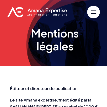
Passer
au
contenu
Mentions
légales
Éditeur et directeur de publication
Le site Amana expertise.fr est édité par la
SASU AMANA EXPERTISE au capital de 1000 €