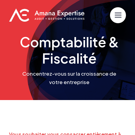
Passer
au
contenu
Comptabilité &
Fiscalité
Concentrez-vous sur la croissance de
votre entreprise
Vous souhaiter vous consacrer entièrement à