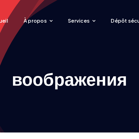
eil
À propos
Services
Dépôt sécu
воображения