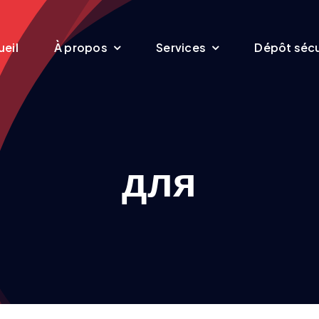
eil
À propos
Services
Dépôt sécu
для