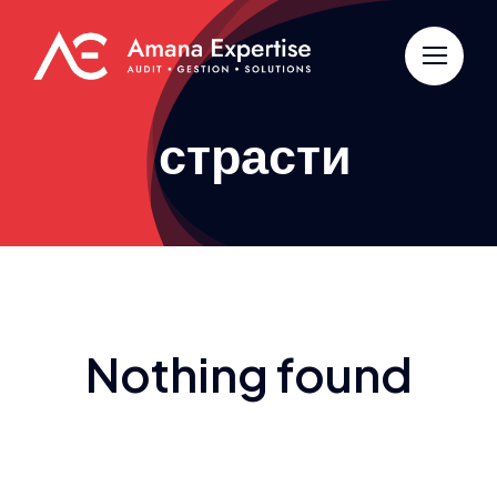
Passer
au
contenu
страсти
Nothing found