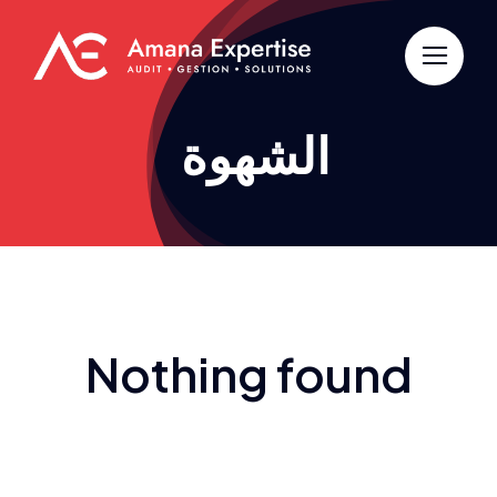
Passer
au
contenu
الشهوة
Nothing found