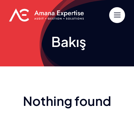
Passer
au
contenu
Bakış
Nothing found