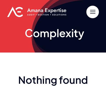
Passer
au
contenu
Complexity
Nothing found