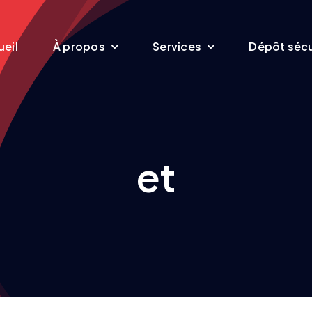
eil
À propos
Services
Dépôt sécu
et