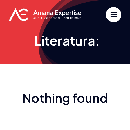
Passer
au
contenu
Literatura:
Nothing found