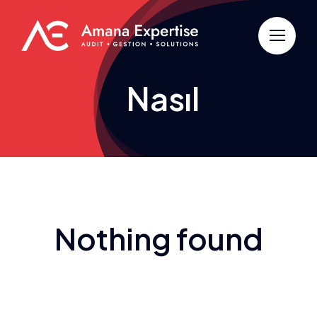
Passer
au
contenu
Nasıl
Nothing found