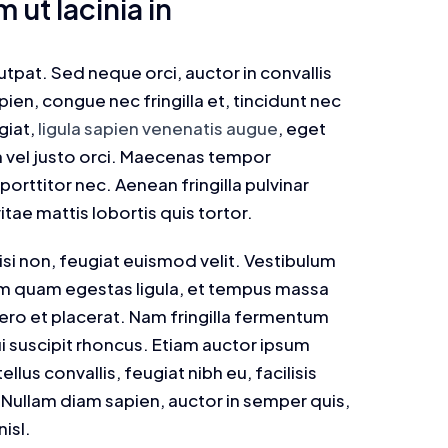
 ut lacinia in
utpat. Sed neque orci, auctor in convallis
ien, congue nec fringilla et, tincidunt nec
giat,
ligula sapien venenatis augue
, eget
an vel justo orci. Maecenas tempor
orttitor nec. Aenean fringilla pulvinar
itae mattis lobortis quis tortor.
i non, feugiat euismod velit. Vestibulum
sem quam egestas ligula, et tempus massa
bero et placerat. Nam fringilla fermentum
i suscipit rhoncus. Etiam auctor ipsum
lus convallis, feugiat nibh eu, facilisis
 Nullam diam sapien, auctor in semper quis,
isl.