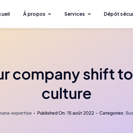
ueil
À propos
Services
Dépôt sécu
r company shift to 
culture
mana-expertise
-
Published On: 15 août 2022
-
Categories:
Bus