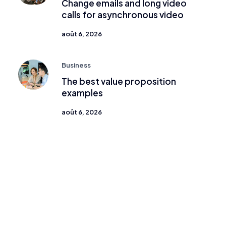
Change emails and long video
calls for asynchronous video
août 6, 2026
Business
The best value proposition
examples
août 6, 2026