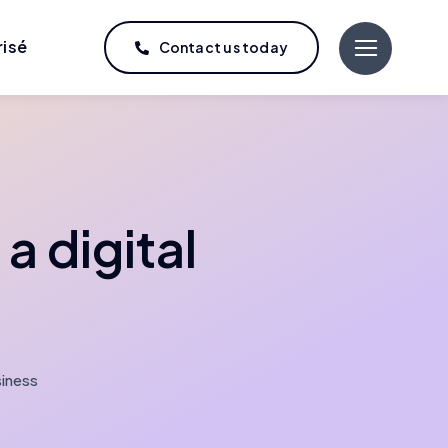
risé
Contact us today
a digital
iness