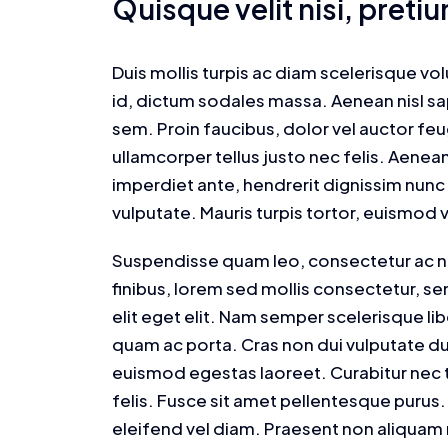
Quisque velit nisi, pretium
Duis mollis turpis ac diam scelerisque vol
id, dictum sodales massa. Aenean nisl sap
sem. Proin faucibus, dolor vel auctor feu
ullamcorper tellus justo nec felis. Aene
imperdiet ante, hendrerit dignissim nunc p
vulputate. Mauris turpis tortor, euismod v
Suspendisse quam leo, consectetur ac nis
finibus, lorem sed mollis consectetur, 
elit eget elit. Nam semper scelerisque li
quam ac porta. Cras non dui vulputate du
euismod egestas laoreet. Curabitur nec tel
felis. Fusce sit amet pellentesque purus.
eleifend vel diam. Praesent non aliquam n